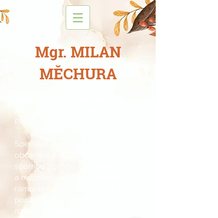
Mgr. MILAN
MĚCHURA
Milan Měchura je advokátem v
Advokátní kanceláři HAJDUK &
PARTNERS.
Specializuje se zejména na
občanské a obchodní právo. na
spornou agendu, obchodní právo
a mezinárodní právo soukromé. V
rámci své dosavadní kariéry se
podílel na tvorbě dokumentace a
následné implementaci požadavků